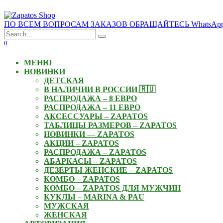
Skip
to
ПО ВСЕМ ВОПРОСАМ ЗАКАЗОВ ОБРАЩАЙТЕСЬ WhatsApp: +3
content
Search
for:
0
МЕНЮ
НОВИНКИ
ДЕТСКАЯ
В НАЛИЧИИ В РОССИИ 🇷🇺
РАСПРОДАЖА – 8 ЕВРО
РАСПРОДАЖА – 11 ЕВРО
АКСЕССУАРЫ – ZAPATOS
ТАБЛИЦЫ РАЗМЕРОВ – ZAPATOS
НОВИНКИ — ZAPATOS
АКЦИИ – ZAPATOS
РАСПРОДАЖА – ZAPATOS
АБАРКАСЫ – ZAPATOS
ДЕЗЕРТЫ ЖЕНСКИЕ – ZAPATOS
КОМБО – ZAPATOS
КОМБО – ZAPATOS ДЛЯ МУЖЧИН
КУКЛЫ – MARINA & PAU
МУЖСКАЯ
ЖЕНСКАЯ