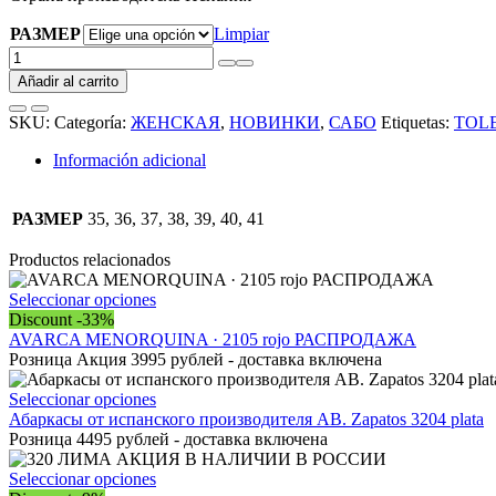
РАЗМЕР
Limpiar
Сабо
от
Añadir al carrito
испанского
бренда
SKU:
Categoría:
ЖЕНСКАЯ
,
НОВИНКИ
,
САБО
Etiquetas:
TOL
TOLEDO-
BEIG
Información adicional
cantidad
РАЗМЕР
35, 36, 37, 38, 39, 40, 41
Productos relacionados
Este
Seleccionar opciones
producto
Discount -33%
tiene
AVARCA MENORQUINA · 2105 rojo РАСПРОДАЖА
múltiples
Розница Акция 3995 рублей - доставка включена
variantes.
Las
Este
Seleccionar opciones
opciones
producto
Абаркасы от испанского производителя AB. Zapatos 3204 plata
se
tiene
Розница 4495 рублей - доставка включена
pueden
múltiples
elegir
variantes.
Este
Seleccionar opciones