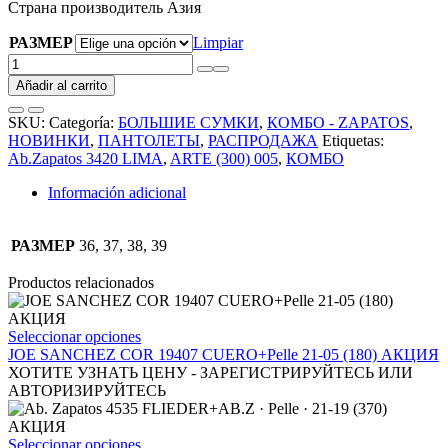
Страна производитель Азия
РАЗМЕР
Limpiar
Акция
Ab.Zapatos
Añadir al carrito
3420
Lima
SKU:
Categoría:
БОЛЬШИЕ СУМКИ
,
КОМБО - ZAPATOS
,
+
НОВИНКИ
,
ПАНТОЛЕТЫ
,
РАСПРОДАЖА
Etiquetas:
ARTE
Ab.Zapatos 3420 LIMA
,
ARTE (300) 005
,
КОМБО
(300)
005
Información adicional
cantidad
РАЗМЕР
36, 37, 38, 39
Productos relacionados
Este
Seleccionar opciones
producto
JOE SANCHEZ COR 19407 CUERO+Pelle 21-05 (180) АКЦИЯ
tiene
ХОТИТЕ УЗНАТЬ ЦЕНУ - ЗАРЕГИСТРИРУЙТЕСЬ ИЛИ
múltiples
АВТОРИЗИРУЙТЕСЬ
variantes.
Las
opciones
Este
Seleccionar opciones