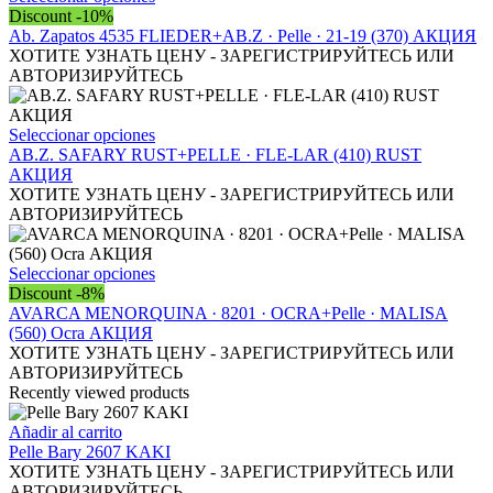
se
producto
Discount -10%
pueden
tiene
Ab. Zapatos 4535 FLIEDER+AB.Z · Pelle · 21-19 (370) АКЦИЯ
elegir
múltiples
ХОТИТЕ УЗНАТЬ ЦЕНУ - ЗАРЕГИСТРИРУЙТЕСЬ ИЛИ
en
variantes.
АВТОРИЗИРУЙТЕСЬ
la
Las
página
opciones
de
se
Este
Seleccionar opciones
producto
pueden
producto
AB.Z. SAFARY RUST+PELLE · FLE-LAR (410) RUST
elegir
tiene
АКЦИЯ
en
múltiples
ХОТИТЕ УЗНАТЬ ЦЕНУ - ЗАРЕГИСТРИРУЙТЕСЬ ИЛИ
la
variantes.
АВТОРИЗИРУЙТЕСЬ
página
Las
de
opciones
producto
se
Este
Seleccionar opciones
pueden
producto
Discount -8%
elegir
tiene
AVARCA MENORQUINA · 8201 · OCRA+Pelle · MALISA
en
múltiples
(560) Ocra АКЦИЯ
la
variantes.
ХОТИТЕ УЗНАТЬ ЦЕНУ - ЗАРЕГИСТРИРУЙТЕСЬ ИЛИ
página
Las
АВТОРИЗИРУЙТЕСЬ
de
opciones
Recently viewed products
producto
se
pueden
Añadir al carrito
elegir
Pelle Bary 2607 KAKI
en
ХОТИТЕ УЗНАТЬ ЦЕНУ - ЗАРЕГИСТРИРУЙТЕСЬ ИЛИ
la
АВТОРИЗИРУЙТЕСЬ