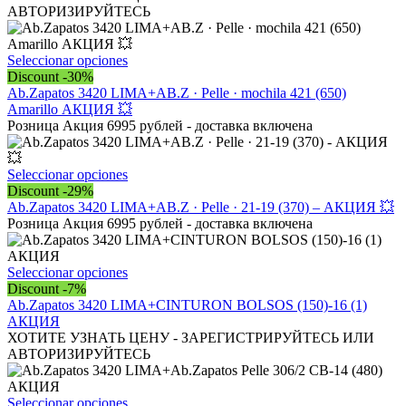
en
variantes.
АВТОРИЗИРУЙТЕСЬ
la
Las
página
opciones
de
se
Este
Seleccionar opciones
producto
pueden
producto
Discount -30%
elegir
tiene
Ab.Zapatos 3420 LIMA+AB.Z · Pelle · mochila 421 (650)
en
múltiples
Amarillo АКЦИЯ 💥
la
variantes.
Розница Акция 6995 рублей - доставка включена
página
Las
de
opciones
producto
se
Este
Seleccionar opciones
pueden
producto
Discount -29%
elegir
tiene
Ab.Zapatos 3420 LIMA+AB.Z · Pelle · 21-19 (370) – АКЦИЯ 💥
en
múltiples
Розница Акция 6995 рублей - доставка включена
la
variantes.
página
Las
de
opciones
Este
Seleccionar opciones
producto
se
producto
Discount -7%
pueden
tiene
Ab.Zapatos 3420 LIMA+CINTURON BOLSOS (150)-16 (1)
elegir
múltiples
АКЦИЯ
en
variantes.
ХОТИТЕ УЗНАТЬ ЦЕНУ - ЗАРЕГИСТРИРУЙТЕСЬ ИЛИ
la
Las
АВТОРИЗИРУЙТЕСЬ
página
opciones
de
se
producto
pueden
Este
Seleccionar opciones