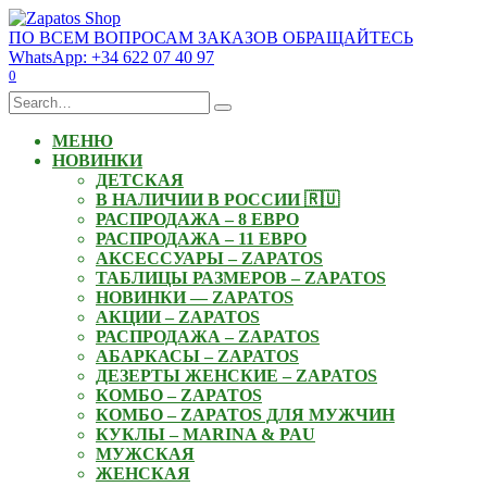
Skip
to
ПО ВСЕМ ВОПРОСАМ ЗАКАЗОВ ОБРАЩАЙТЕСЬ
content
WhatsApp: +34 622 07 40 97
0
Search
for:
МЕНЮ
НОВИНКИ
ДЕТСКАЯ
В НАЛИЧИИ В РОССИИ 🇷🇺
РАСПРОДАЖА – 8 ЕВРО
РАСПРОДАЖА – 11 ЕВРО
АКСЕССУАРЫ – ZAPATOS
ТАБЛИЦЫ РАЗМЕРОВ – ZAPATOS
НОВИНКИ — ZAPATOS
АКЦИИ – ZAPATOS
РАСПРОДАЖА – ZAPATOS
АБАРКАСЫ – ZAPATOS
ДЕЗЕРТЫ ЖЕНСКИЕ – ZAPATOS
КОМБО – ZAPATOS
КОМБО – ZAPATOS ДЛЯ МУЖЧИН
КУКЛЫ – MARINA & PAU
МУЖСКАЯ
ЖЕНСКАЯ