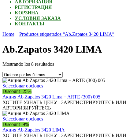
АВТОРИЗАЦИЯ
РЕГИСТРАЦИЯ
КОРЗИНА
УСЛОВИЯ ЗАКАЗА
КОНТАКТЫ
Home
Productos etiquetados “Ab.Zapatos 3420 LIMA”
Ab.Zapatos 3420 LIMA
Ordenado
Mostrando los 8 resultados
por
los
últimos
Este
Seleccionar opciones
producto
Discount -25%
tiene
Акция Ab.Zapatos 3420 Lima + ARTE (300) 005
múltiples
ХОТИТЕ УЗНАТЬ ЦЕНУ - ЗАРЕГИСТРИРУЙТЕСЬ ИЛИ
variantes.
АВТОРИЗИРУЙТЕСЬ
Las
opciones
Este
Seleccionar opciones
se
producto
Discount -9%
pueden
tiene
Акция Ab.Zapatos 3420 LIMA
elegir
múltiples
ХОТИТЕ УЗНАТЬ ЦЕНУ - ЗАРЕГИСТРИРУЙТЕСЬ ИЛИ