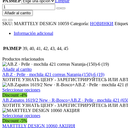
РАЗМЕР
Limpiar
MARTTELY
DESIGN
Añadir al carrito
10059
cantidad
SKU:
MARTTELY DESIGN 10059
Categoría:
НОВИНКИ
Etiquet
Información adicional
РАЗМЕР
39, 40, 41, 42, 43, 44, 45
Productos relacionados
Añadir al carrito
AB.Z · Pelle · mochila 421 correas Naranja-(150)-6 (19)
ХОТИТЕ УЗНАТЬ ЦЕНУ - ЗАРЕГИСТРИРУЙТЕСЬ ИЛИ АВ
Este
Seleccionar opciones
producto
Discount -4%
tiene
AB.Zapatos 1619/2 New · R-Bosco+AB.Z · Pelle · mochila 421 (
múltiples
ХОТИТЕ УЗНАТЬ ЦЕНУ - ЗАРЕГИСТРИРУЙТЕСЬ ИЛИ АВ
variantes.
Las
Este
Seleccionar opciones
opciones
producto
Discount -5%
se
tiene
MARTTELY DESIGN 10060 АКЦИЯ