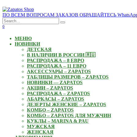
Skip
to
ПО ВСЕМ ВОПРОСАМ ЗАКАЗОВ ОБРАЩАЙТЕСЬ WhatsApp: +3
content
Search
for:
0
МЕНЮ
НОВИНКИ
ДЕТСКАЯ
В НАЛИЧИИ В РОССИИ 🇷🇺
РАСПРОДАЖА – 8 ЕВРО
РАСПРОДАЖА – 11 ЕВРО
АКСЕССУАРЫ – ZAPATOS
ТАБЛИЦЫ РАЗМЕРОВ – ZAPATOS
НОВИНКИ — ZAPATOS
АКЦИИ – ZAPATOS
РАСПРОДАЖА – ZAPATOS
АБАРКАСЫ – ZAPATOS
ДЕЗЕРТЫ ЖЕНСКИЕ – ZAPATOS
КОМБО – ZAPATOS
КОМБО – ZAPATOS ДЛЯ МУЖЧИН
КУКЛЫ – MARINA & PAU
МУЖСКАЯ
ЖЕНСКАЯ