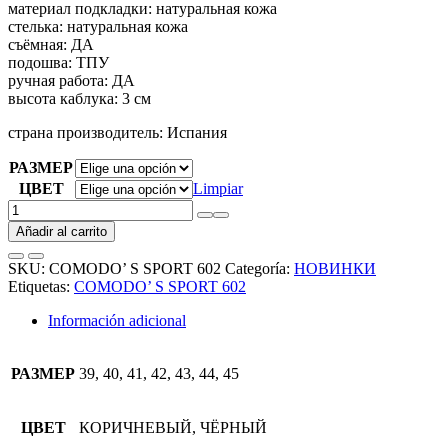
материал подкладки
:
натуральная кожа
стелька
:
натуральная кожа
съёмная
:
ДА
подошва
:
ТПУ
ручная работа
: ДА
высота каблука
:
3 см
страна производитель
:
Испания
РАЗМЕР
ЦВЕТ
Limpiar
Туфли
COMODO’
Añadir al carrito
S
SPORT
SKU:
COMODO’ S SPORT 602
Categoría:
НОВИНКИ
602
Etiquetas:
COMODO’ S SPORT 602
cantidad
Información adicional
РАЗМЕР
39, 40, 41, 42, 43, 44, 45
ЦВЕТ
КОРИЧНЕВЫЙ, ЧЁРНЫЙ