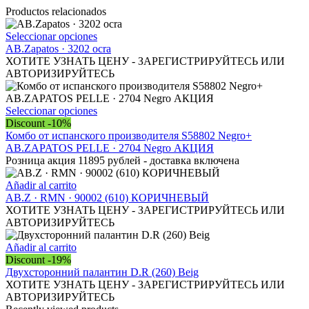
Productos relacionados
Este
Seleccionar opciones
producto
AB.Zapatos · 3202 ocra
tiene
ХОТИТЕ УЗНАТЬ ЦЕНУ - ЗАРЕГИСТРИРУЙТЕСЬ ИЛИ
múltiples
АВТОРИЗИРУЙТЕСЬ
variantes.
Las
opciones
Este
Seleccionar opciones
se
producto
Discount -10%
pueden
tiene
Комбо от испанского производителя S58802 Negro+
elegir
múltiples
AB.ZAPATOS PELLE · 2704 Negro АКЦИЯ
en
variantes.
Розница акция 11895 рублей - доставка включена
la
Las
página
opciones
Añadir al carrito
de
se
AB.Z · RMN · 90002 (610) КОРИЧНЕВЫЙ
producto
pueden
ХОТИТЕ УЗНАТЬ ЦЕНУ - ЗАРЕГИСТРИРУЙТЕСЬ ИЛИ
elegir
АВТОРИЗИРУЙТЕСЬ
en
la
Añadir al carrito
página
Discount -19%
de
Двухсторонний палантин D.R (260) Beig
producto
ХОТИТЕ УЗНАТЬ ЦЕНУ - ЗАРЕГИСТРИРУЙТЕСЬ ИЛИ
АВТОРИЗИРУЙТЕСЬ