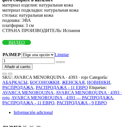
материал изделия: натуральная кожа
материал подкладки: натуральная кожа
стелька: натуральная кожа
подошва: ЭВА
платформа: 3 см
СТРАНА ПРОИЗВОДИТЕЛЬ: Испания
ВИДЕО
РАЗМЕР
Limpiar
Босоножки
-
Añadir al carrito
Абаркасы
от
SKU:
AVARCA MENORQUINA · 4393 · rojo
Categoría:
испанского
АБАРКАСЫ
,
БОСОНОЖКИ
,
ЖЕНСКАЯ
,
НОВИНКИ
,
производителя
РАСПРОДАЖА
,
РАСПРОДАЖА - 11 ЕВРО
Etiquetas:
AVARCA
AVARCA MENORQUINA
,
AVARCA MENORQUINA · 4393 ·
MENORQUINA
rojo
,
AVARCA MENORQUINA · 4393 — РАСПРОДАЖА
,
·
РАСПРОДАЖА - 11 ЕВРО
,
РАСПРОДАЖА - 9 ЕВРО
4393
·
Información adicional
rojo
РАСПРОДАЖА
cantidad