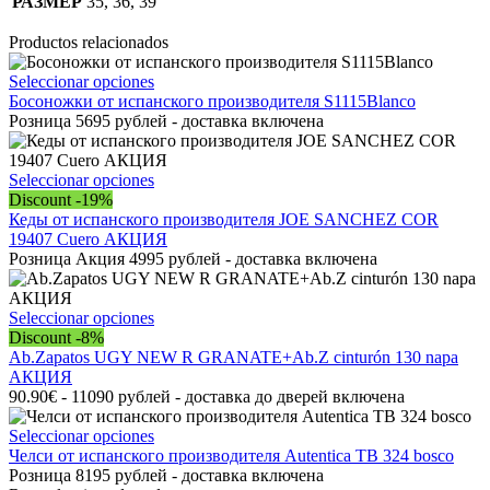
РАЗМЕР
35, 36, 39
Productos relacionados
Este
Seleccionar opciones
producto
Босоножки от испанского производителя S1115Blanco
tiene
Розница 5695 рублей - доставка включена
múltiples
variantes.
Las
Este
Seleccionar opciones
opciones
producto
Discount -19%
se
tiene
Кеды от испанского производителя JOE SANCHEZ COR
pueden
múltiples
19407 Cuero АКЦИЯ
elegir
variantes.
Розница Акция 4995 рублей - доставка включена
en
Las
la
opciones
página
se
Este
Seleccionar opciones
de
pueden
producto
Discount -8%
producto
elegir
tiene
Ab.Zapatos UGY NEW R GRANATE+Ab.Z cinturón 130 napa
en
múltiples
АКЦИЯ
la
variantes.
90.90€ - 11090 рублей - доставка до дверей включена
página
Las
de
opciones
Este
Seleccionar opciones
producto
se
producto
Челси от испанского производителя Autentica TB 324 bosco
pueden
tiene
Розница 8195 рублей - доставка включена