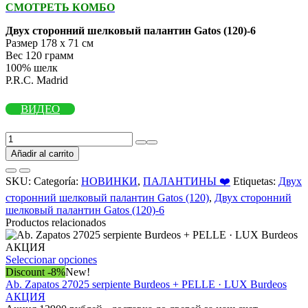
СМОТРЕТЬ КОМБО
Двух сторонний шелковый палантин Gatos (120)-6
Размер 178 х 71 см
Вес 120 грамм
100% шелк
P.R.C. Madrid
ВИДЕО
Двух
сторонний
Añadir al carrito
шелковый
палантин
SKU:
Categoría:
НОВИНКИ
,
ПАЛАНТИНЫ ❤️
Etiquetas:
Двух
Gatos
сторонний шелковый палантин Gatos (120)
,
Двух сторонний
(120)-6
шелковый палантин Gatos (120)-6
cantidad
Productos relacionados
Este
Seleccionar opciones
producto
Discount -8%
New!
tiene
Ab. Zapatos 27025 serpiente Burdeos + PELLE · LUX Burdeos
múltiples
АКЦИЯ