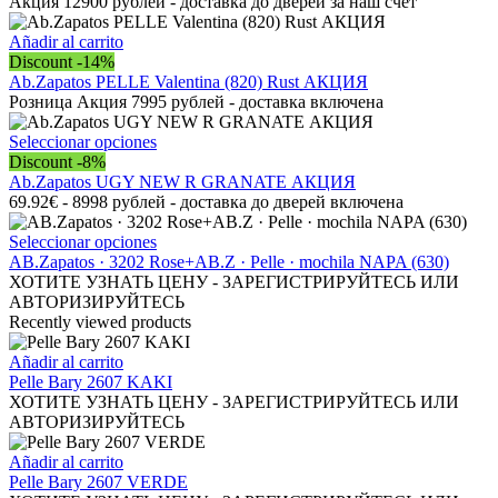
variantes.
Акция 12900 рублей - доставка до дверей за наш счет
Las
opciones
Añadir al carrito
se
Discount -14%
pueden
Ab.Zapatos PELLE Valentina (820) Rust АКЦИЯ
elegir
Розница Акция 7995 рублей - доставка включена
en
la
Este
Seleccionar opciones
página
producto
Discount -8%
de
tiene
Ab.Zapatos UGY NEW R GRANATE АКЦИЯ
producto
múltiples
69.92€ - 8998 рублей - доставка до дверей включена
variantes.
Las
Este
Seleccionar opciones
opciones
producto
AB.Zapatos · 3202 Rose+AB.Z · Pelle · mochila NAPA (630)
se
tiene
ХОТИТЕ УЗНАТЬ ЦЕНУ - ЗАРЕГИСТРИРУЙТЕСЬ ИЛИ
pueden
múltiples
АВТОРИЗИРУЙТЕСЬ
elegir
variantes.
Recently viewed products
en
Las
la
opciones
Añadir al carrito
página
se
Pelle Bary 2607 KAKI
de
pueden
ХОТИТЕ УЗНАТЬ ЦЕНУ - ЗАРЕГИСТРИРУЙТЕСЬ ИЛИ
producto
elegir
АВТОРИЗИРУЙТЕСЬ
en
la
Añadir al carrito
página
Pelle Bary 2607 VERDE