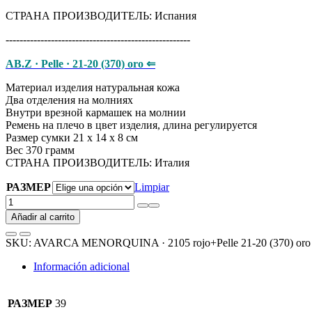
СТРАНА ПРОИЗВОДИТЕЛЬ: Испания
-----------------------------------------------------
AB.Z · Pelle · 21-20 (370) oro ⇐
Материал изделия натуральная кожа
Два отделения на молниях
Внутри врезной кармашек на молнии
Ремень на плечо в цвет изделия, длина регулируется
Размер сумки 21 х 14 х 8 см
Вес 370 грамм
СТРАНА ПРОИЗВОДИТЕЛЬ: Италия
РАЗМЕР
Limpiar
AVARCA
MENORQUINA
Añadir al carrito
·
2105
SKU:
AVARCA MENORQUINA · 2105 rojo+Pelle 21-20 (370) oro
rojo+Pelle
21-
Información adicional
20
(370)
oro
РАЗМЕР
39