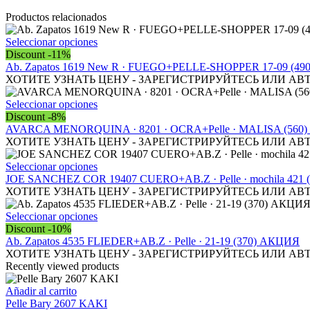
АКЦИЯ
cantidad
Productos relacionados
Este
Seleccionar opciones
producto
Discount -11%
tiene
Ab. Zapatos 1619 New R · FUEGO+PELLE-SHOPPER 17-09 (49
múltiples
ХОТИТЕ УЗНАТЬ ЦЕНУ - ЗАРЕГИСТРИРУЙТЕСЬ ИЛИ АВ
variantes.
Las
Este
Seleccionar opciones
opciones
producto
Discount -8%
se
tiene
AVARCA MENORQUINA · 8201 · OCRA+Pelle · MALISA (560)
pueden
múltiples
ХОТИТЕ УЗНАТЬ ЦЕНУ - ЗАРЕГИСТРИРУЙТЕСЬ ИЛИ АВ
elegir
variantes.
en
Las
Este
Seleccionar opciones
la
opciones
producto
JOE SANCHEZ COR 19407 CUERO+AB.Z · Pelle · mochila 421
página
se
tiene
ХОТИТЕ УЗНАТЬ ЦЕНУ - ЗАРЕГИСТРИРУЙТЕСЬ ИЛИ АВ
de
pueden
múltiples
producto
elegir
variantes.
Este
Seleccionar opciones
en
Las
producto
Discount -10%
la
opciones
tiene
Ab. Zapatos 4535 FLIEDER+AB.Z · Pelle · 21-19 (370) АКЦИЯ
página
se
múltiples
ХОТИТЕ УЗНАТЬ ЦЕНУ - ЗАРЕГИСТРИРУЙТЕСЬ ИЛИ АВ
de
pueden
variantes.
Recently viewed products
producto
elegir
Las
en
opciones
Añadir al carrito
la
se
Pelle Bary 2607 KAKI