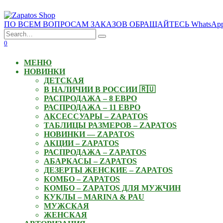
Skip
to
ПО ВСЕМ ВОПРОСАМ ЗАКАЗОВ ОБРАЩАЙТЕСЬ WhatsApp: +3
content
Search
for:
0
МЕНЮ
НОВИНКИ
ДЕТСКАЯ
В НАЛИЧИИ В РОССИИ 🇷🇺
РАСПРОДАЖА – 8 ЕВРО
РАСПРОДАЖА – 11 ЕВРО
АКСЕССУАРЫ – ZAPATOS
ТАБЛИЦЫ РАЗМЕРОВ – ZAPATOS
НОВИНКИ — ZAPATOS
АКЦИИ – ZAPATOS
РАСПРОДАЖА – ZAPATOS
АБАРКАСЫ – ZAPATOS
ДЕЗЕРТЫ ЖЕНСКИЕ – ZAPATOS
КОМБО – ZAPATOS
КОМБО – ZAPATOS ДЛЯ МУЖЧИН
КУКЛЫ – MARINA & PAU
МУЖСКАЯ
ЖЕНСКАЯ